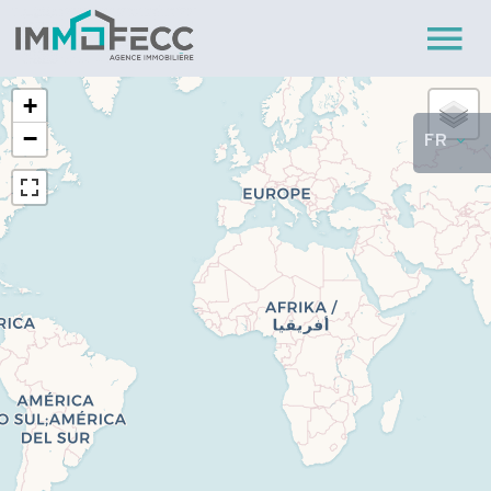
+
−
FR