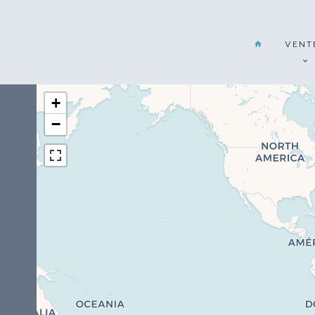
VENT
+
−