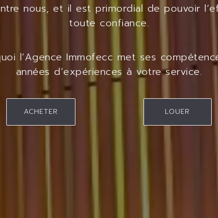
ntre nous, et il est primordial de pouvoir l’e
toute confiance.
quoi l’Agence Immofecc met ses compétence
années d’expériences à votre service.
ACHETER
LOUER