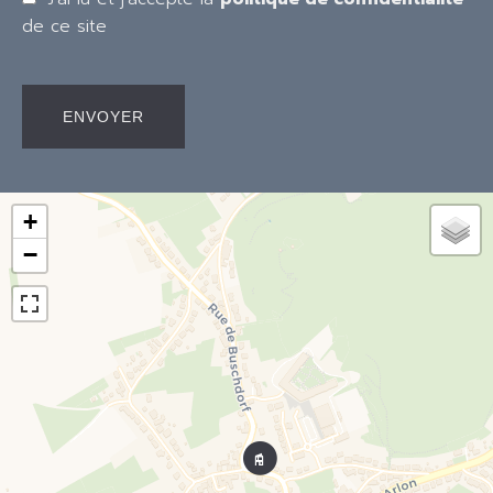
de ce site
ENVOYER
+
−