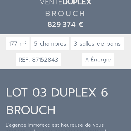
VENTE
DUPLEX
BROUCH
829 374 €
177 m²
5 chambres
3 salles de bains
REF. 87152843
A
Énergie
LOT 03 DUPLEX 6
BROUCH
L’agence Immofecc est heureuse de vous