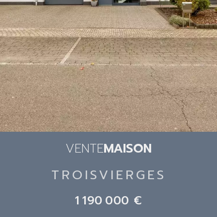
VENTE
MAISON
TROISVIERGES
1 190 000 €