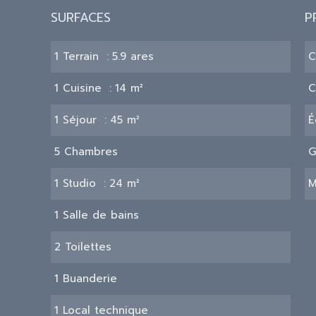
SURFACES
P
1 Terrain
5.9 ares
C
1 Cuisine
14 m²
C
1 Séjour
45 m²
É
5 Chambres
G
1 Studio
24 m²
M
1 Salle de bains
2 Toilettes
1 Buanderie
1 Local technique