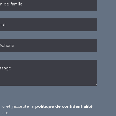
i lu et j'accepte la
politique de confidentialité
 site