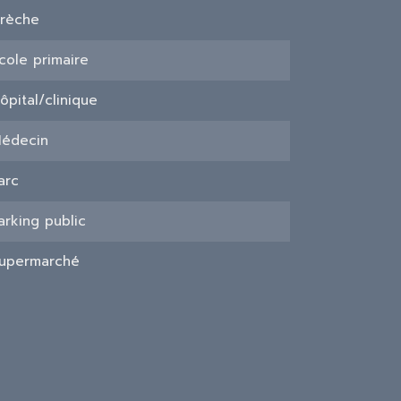
rèche
cole primaire
ôpital/clinique
édecin
arc
arking public
upermarché