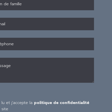
i lu et j'accepte la
politique de confidentialité
 site