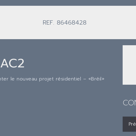
REF. 86468428
 AC2
ter le nouveau projet résidentiel – «Bréil»
CO