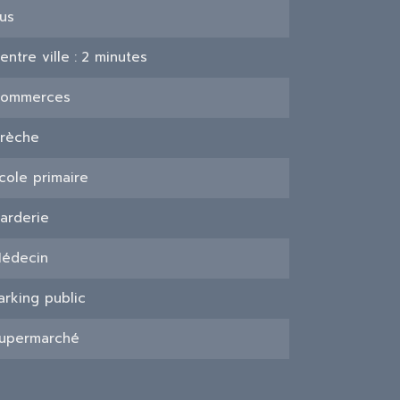
us
entre ville
2 minutes
ommerces
rèche
cole primaire
arderie
édecin
arking public
upermarché