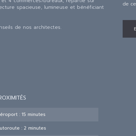
et 4 commerces/bureaux, répartie sur
de ce
tecture spacieuse, lumineuse et bénéficiant
nseils de nos architectes.
ROXIMITÉS
éroport
15 minutes
utoroute
2 minutes