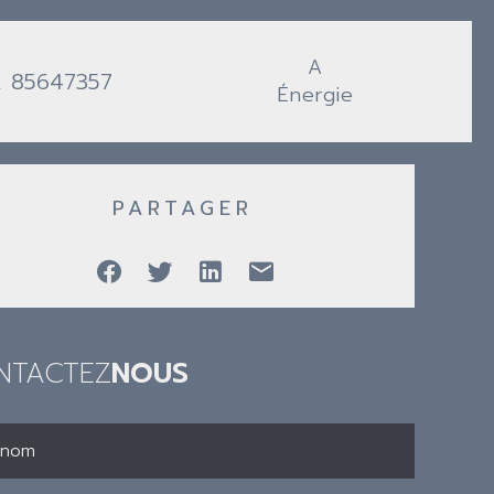
A
. 85647357
Énergie
PARTAGER
NTACTEZ
NOUS