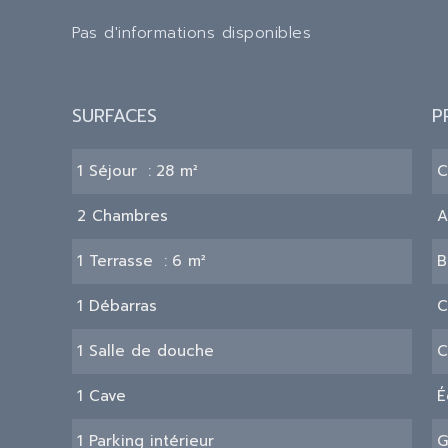
Pas d'informations disponibles
SURFACES
P
1 Séjour
28 m²
C
2 Chambres
A
1 Terrasse
6 m²
B
1 Débarras
C
1 Salle de douche
C
1 Cave
É
1 Parking intérieur
G