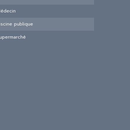
édecin
iscine publique
upermarché