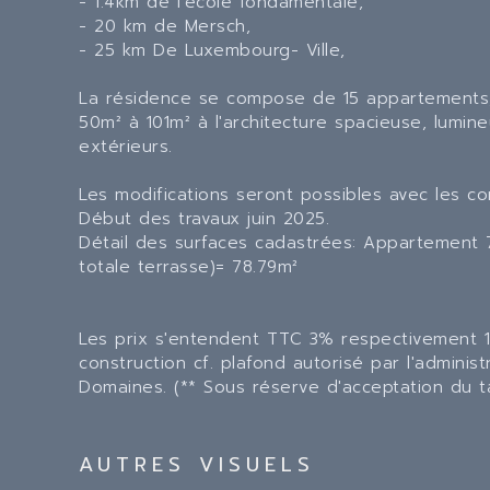
- 1.4km de l'école fondamentale,
- 20 km de Mersch,
- 25 km De Luxembourg- Ville,
La résidence se compose de 15 appartements, 
50m² à 101m² à l'architecture spacieuse, lumin
extérieurs.
Les modifications seront possibles avec les co
Début des travaux juin 2025.
Détail des surfaces cadastrées: Appartement 7
totale terrasse)= 78.79m²
Les prix s'entendent TTC 3% respectivement 17
construction cf. plafond autorisé par l'adminis
Domaines. (** Sous réserve d'acceptation du t
AUTRES VISUELS