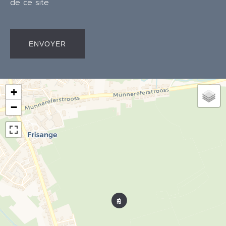
de ce site
ENVOYER
+
−