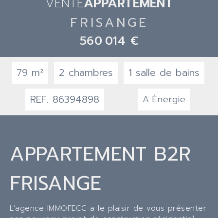
VENTE
APPARTEMENT
FRISANGE
560 014 €
79 m²
2 chambres
1 salle de bains
REF. 86394898
A
Énergie
APPARTEMENT B2R
FRISANGE
L’agence IMMOFECC a le plaisir de vous présenter