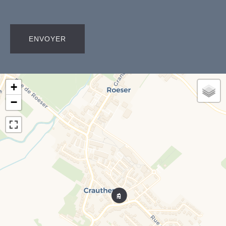
ENVOYER
+
−