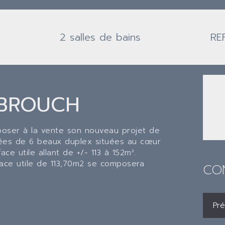
2 salles de bains
RE
 BROUCH
oser à la vente son nouveau projet de
sées de 6 beaux duplex situées au cœur
e utile allant de +/- 113 à 152m².
face utile de 113,70m2 se composera
CO