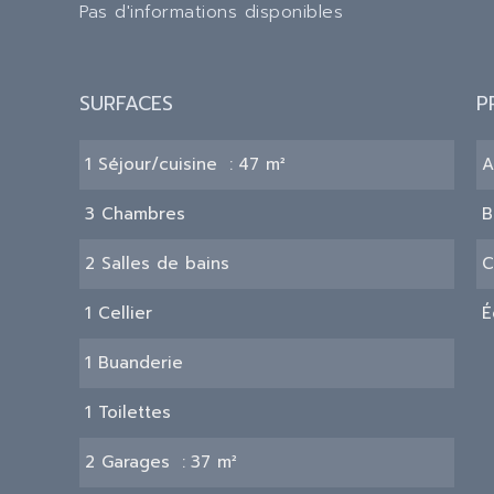
Pas d'informations disponibles
SURFACES
P
1 Séjour/cuisine
47 m²
A
3 Chambres
B
2 Salles de bains
C
1 Cellier
É
1 Buanderie
1 Toilettes
2 Garages
37 m²