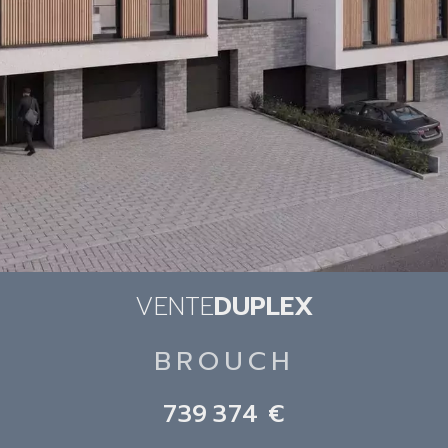
VENTE
DUPLEX
BROUCH
739 374 €