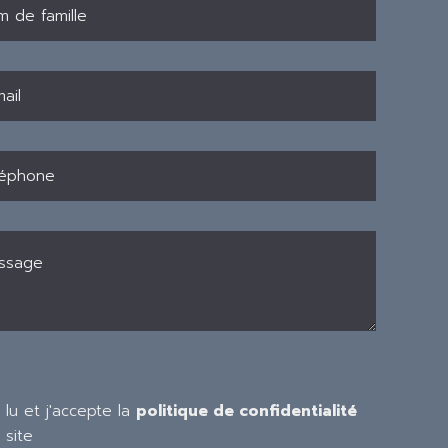
i lu et j'accepte la
politique de confidentialité
 site