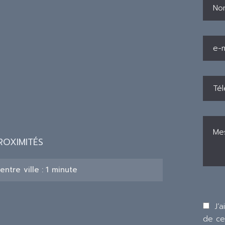
ROXIMITÉS
entre ville
1 minute
J’a
de ce