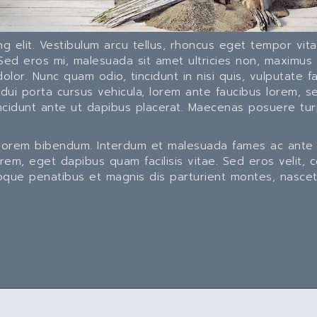
g elit. Vestibulum arcu tellus, rhoncus eget tempor vita
d eros mi, malesuada sit amet ultricies non, maximus at
olor. Nunc quam odio, tincidunt in nisi quis, vulputate
dui porta cursus vehicula, lorem ante faucibus lorem, 
incidunt ante ut dapibus placerat. Maecenas posuere tur
 lorem bibendum. Interdum et malesuada fames ac ante i
lorem, eget dapibus quam facilisis vitae. Sed eros velit,
 natoque penatibus et magnis dis parturient montes, nasce